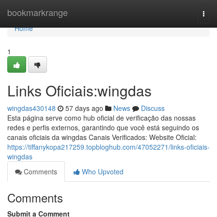
Home
bookmarkrange
Togg
navi
Home
1
Links Oficiais:wingdas
wingdas430148
57 days ago
News
Discuss
Esta página serve como hub oficial de verificação das nossas
redes e perfis externos, garantindo que você está seguindo os
canais oficiais da wingdas Canais Verificados: Website Oficial:
https://tiffanykopa217259.topbloghub.com/47052271/links-oficiais-
wingdas
Comments
Who Upvoted
Comments
Submit a Comment