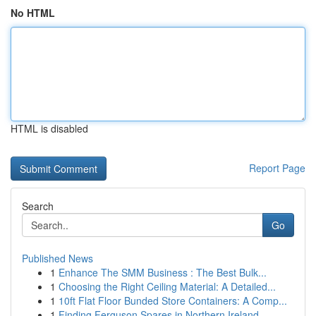
No HTML
HTML is disabled
Report Page
Search
Go
Published News
1
Enhance The SMM Business : The Best Bulk...
1
Choosing the Right Ceiling Material: A Detailed...
1
10ft Flat Floor Bunded Store Containers: A Comp...
1
Finding Ferguson Spares in Northern Ireland