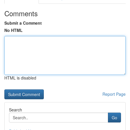
Comments
Submit a Comment
No HTML
HTML is disabled
Report Page
Search
Go