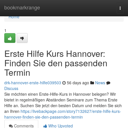
Home
bookmarkrange
Togg
navi
Home
1
Erste Hilfe Kurs Hannover:
Finden Sie den passenden
Termin
drk-hannover-erste-hilfe039503
56 days ago
News
Discuss
Sie möchten einen Erste-Hilfe-Kurs in Hannover belegen? Wir
bietet in regelmäßigen Abständen Seminare zum Thema Erste
Hilfe an. Suchen Sie jetzt den besten Datum und melden Sie sich
an Ihren
https://livebackpage.com/story7132627/erste-hilfe-kurs-
hannover-finden-sie-den-passenden-termin
Comments
Who Upvoted