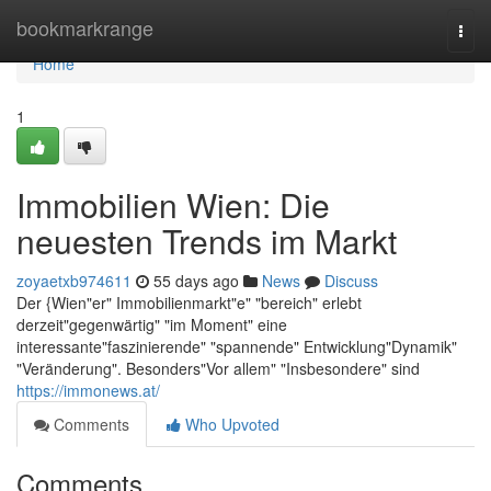
Home
bookmarkrange
Togg
navi
Home
1
Immobilien Wien: Die
neuesten Trends im Markt
zoyaetxb974611
55 days ago
News
Discuss
Der {Wien"er" Immobilienmarkt"e" "bereich" erlebt
derzeit"gegenwärtig" "im Moment" eine
interessante"faszinierende" "spannende" Entwicklung"Dynamik"
"Veränderung". Besonders"Vor allem" "Insbesondere" sind
https://immonews.at/
Comments
Who Upvoted
Comments