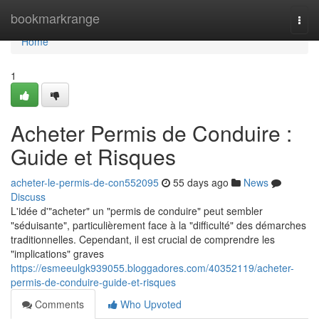
Home
bookmarkrange
Togg
navi
Home
1
Acheter Permis de Conduire :
Guide et Risques
acheter-le-permis-de-con552095
55 days ago
News
Discuss
L'idée d'"acheter" un "permis de conduire" peut sembler
"séduisante", particulièrement face à la "difficulté" des démarches
traditionnelles. Cependant, il est crucial de comprendre les
"implications" graves
https://esmeeulgk939055.bloggadores.com/40352119/acheter-
permis-de-conduire-guide-et-risques
Comments
Who Upvoted