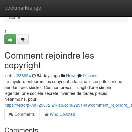
Home
bookmarkrange
Home
1
Comment rejoindre les
copyright
idahtzf238654
54 days ago
News
Discuss
Le mystère entourant les copyright a fasciné les esprits curieux
pendant des siècles. Ces nombreux, il s'agit d'une simple
légende, une société secrète inventée de toutes pièces.
Néanmoins, pour
https://victorpknn729872.wikiap.com/2291449/comment_rejoindre_l
Comments
Who Upvoted
Comments