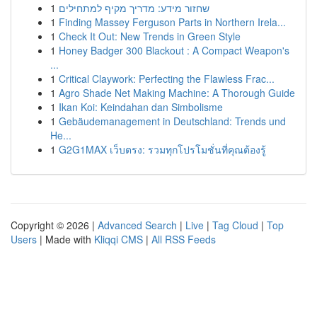
1
שחזור מידע: מדריך מקיף למתחילים
1
Finding Massey Ferguson Parts in Northern Irela...
1
Check It Out: New Trends in Green Style
1
Honey Badger 300 Blackout : A Compact Weapon's
...
1
Critical Claywork: Perfecting the Flawless Frac...
1
Agro Shade Net Making Machine: A Thorough Guide
1
Ikan Koi: Keindahan dan Simbolisme
1
Gebäudemanagement in Deutschland: Trends und
He...
1
G2G1MAX เว็บตรง: รวมทุกโปรโมชั่นที่คุณต้องรู้
Copyright © 2026 |
Advanced Search
|
Live
|
Tag Cloud
|
Top
Users
| Made with
Kliqqi CMS
|
All RSS Feeds