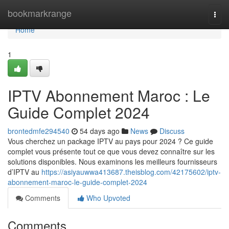
Home
bookmarkrange
Togg
navi
Home
1
IPTV Abonnement Maroc : Le
Guide Complet 2024
brontedmfe294540
54 days ago
News
Discuss
Vous cherchez un package IPTV au pays pour 2024 ? Ce guide
complet vous présente tout ce que vous devez connaître sur les
solutions disponibles. Nous examinons les meilleurs fournisseurs
d’IPTV au
https://asiyauwwa413687.theisblog.com/42175602/iptv-
abonnement-maroc-le-guide-complet-2024
Comments
Who Upvoted
Comments