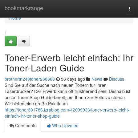
Home
bookmarkrange
Togg
navi
Home
1
Toner-Erwerb leicht einfach: Ihr
Toner-Laden Guide
brothertn248toner268668
56 days ago
News
Discuss
Sind Sie auf der Suche nach neuen Tonern für Ihren
Laserdrucker? Der Erwerb kann oft frustrierend sein! Deshalb ist
unser Toner-Shop Guide bereit, um Ihnen zur Seite zu stehen.
Wir bieten eine große Palette an
https://toner391786.izrablog.com/42099936/toner-erwerb-leicht-
einfach-ihr-toner-shop-guide
Comments
Who Upvoted