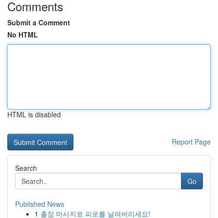
Comments
Submit a Comment
No HTML
HTML is disabled
Report Page
Search
Go
Published News
1
출장 마사지로 피로를 날려버리세요!