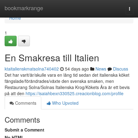
Home
bookmarkrange
Togg
navi
Home
1
En Smakresa till Italien
ktaitalienskmatsolna740402
54 days ago
News
Discuss
Det har varit/är/skulle vara en lång tid sedan det italienska köket
fängslade/förändrades/växte den svenska smaken, men
Restaurang Solna/Solnas Italienska Krog/Kökets Ära är ett bevis
på att den
https://isaiahbexn330525.creacionblog.com/profile
Comments
Who Upvoted
Comments
Submit a Comment
No HTML