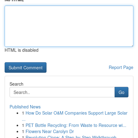
HTML is disabled
Report Page
Search
Go
Published News
1
How Do Solar O&M Companies Support Large Solar
...
1
PET Bottle Recycling: From Waste to Resource wi...
1
Flowers Near Carolyn Dr
1
Revolution Clone: A Step-by-Step Walkthrough