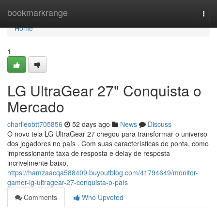
Home
bookmarkrange
Togg
navi
Home
1
LG UltraGear 27" Conquista o
Mercado
charlieobtt705856
52 days ago
News
Discuss
O novo tela LG UltraGear 27 chegou para transformar o universo
dos jogadores no país . Com suas características de ponta, como
impressionante taxa de resposta e delay de resposta
incrivelmente baixo,
https://hamzaacqa588409.buyoutblog.com/41794649/monitor-
gamer-lg-ultragear-27-conquista-o-país
Comments
Who Upvoted