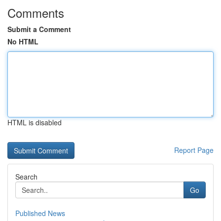
Comments
Submit a Comment
No HTML
HTML is disabled
Report Page
Search
Go
Published News