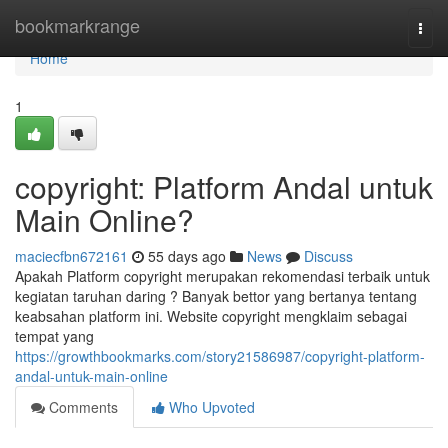
Home
bookmarkrange
Togg
navi
Home
1
copyright: Platform Andal untuk
Main Online?
maciecfbn672161
55 days ago
News
Discuss
Apakah Platform copyright merupakan rekomendasi terbaik untuk
kegiatan taruhan daring ? Banyak bettor yang bertanya tentang
keabsahan platform ini. Website copyright mengklaim sebagai
tempat yang
https://growthbookmarks.com/story21586987/copyright-platform-
andal-untuk-main-online
Comments
Who Upvoted