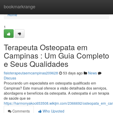
Home
bookmarkrange
Home
1
Terapeuta Osteopata em
Campinas : Um Guia Completo
e Seus Qualidades
fisioterapeutaemcampinas209628
53 days ago
News
Discuss
Procurando um especialista em osteopatia qualificado em
Campinas? Este manual oferece a visão detalhada dos serviços,
abordagens e benefícios da osteopatia. A osteopatia é um terapia
de saúde que se
https://harmonyakoc653508.wikijm.com/2366692/osteopata_em_ca
Comments
Who Upvoted