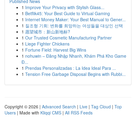
Published News
1
Improve Your Privacy with Stylish Glass...
1
Betflik45: Your Best Guide to Virtual Gaming
1
Internet Money Maker: Your Best Manual to Gener...
1
질조형 기회: 변화를 희망하는 여성들을 대상인 선택
1
愿望城市：新山新地标?
1
Our Trusted Cosmetic Manufacturing Partner
1
Liege Fighter Chickens
1
Fortune Field: Harvest Big Wins
1
nohuwin – Đăng Nhập Nhanh, Khám Phá Kho Game
Đ...
1
Prendas Personalizadas : La Idea Ideal Para ...
1
Tension Free Garbage Disposal Begins with Rubbi...
Copyright © 2026 |
Advanced Search
|
Live
|
Tag Cloud
|
Top
Users
| Made with
Kliqqi CMS
|
All RSS Feeds