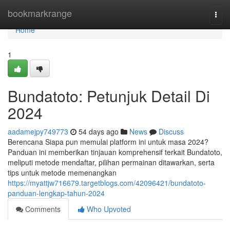
Home
bookmarkrange
Togg
navi
Home
1
Bundatoto: Petunjuk Detail Di
2024
aadamejpy749773
54 days ago
News
Discuss
Berencana Siapa pun memulai platform ini untuk masa 2024?
Panduan ini memberikan tinjauan komprehensif terkait Bundatoto,
meliputi metode mendaftar, pilihan permainan ditawarkan, serta
tips untuk metode memenangkan
https://myattjw716679.targetblogs.com/42096421/bundatoto-
panduan-lengkap-tahun-2024
Comments
Who Upvoted