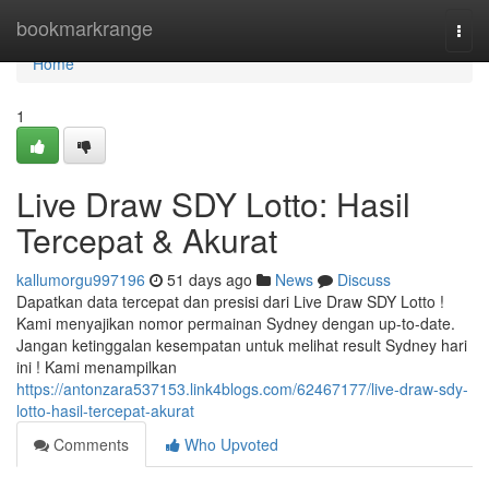
Home
bookmarkrange
Togg
navi
Home
1
Live Draw SDY Lotto: Hasil
Tercepat & Akurat
kallumorgu997196
51 days ago
News
Discuss
Dapatkan data tercepat dan presisi dari Live Draw SDY Lotto !
Kami menyajikan nomor permainan Sydney dengan up-to-date.
Jangan ketinggalan kesempatan untuk melihat result Sydney hari
ini ! Kami menampilkan
https://antonzara537153.link4blogs.com/62467177/live-draw-sdy-
lotto-hasil-tercepat-akurat
Comments
Who Upvoted