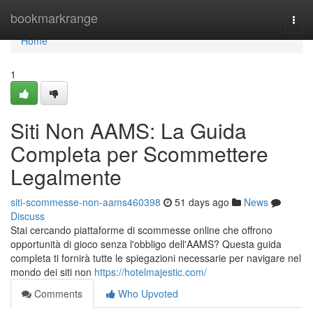
Home
bookmarkrange
Togg
navi
Home
1
Siti Non AAMS: La Guida
Completa per Scommettere
Legalmente
siti-scommesse-non-aams460398
51 days ago
News
Discuss
Stai cercando piattaforme di scommesse online che offrono
opportunità di gioco senza l'obbligo dell'AAMS? Questa guida
completa ti fornirà tutte le spiegazioni necessarie per navigare nel
mondo dei siti non
https://hotelmajestic.com/
Comments
Who Upvoted