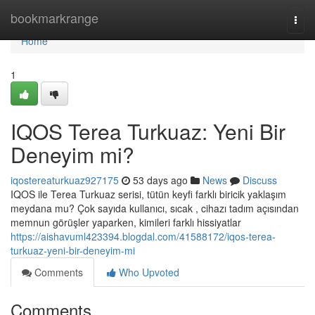
Home
bookmarkrange
Togg
navi
Home
1
IQOS Terea Turkuaz: Yeni Bir
Deneyim mi?
iqostereaturkuaz927175
53 days ago
News
Discuss
IQOS ile Terea Turkuaz serisi, tütün keyfi farklı biricik yaklaşım
meydana mu? Çok sayıda kullanıcı, sıcak , cihazı tadım açısından
memnun görüşler yaparken, kimileri farklı hissiyatlar
https://aishavuml423394.blogdal.com/41588172/iqos-terea-
turkuaz-yeni-bir-deneyim-mi
Comments
Who Upvoted
Comments