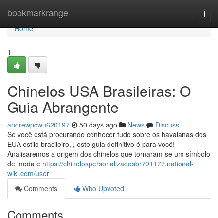
Home
bookmarkrange
Togg
navi
Home
1
Chinelos USA Brasileiras: O
Guia Abrangente
andrewpcwu620197
50 days ago
News
Discuss
Se você está procurando conhecer tudo sobre os havaianas dos
EUA estilo brasileiro, , este guia definitivo é para você!
Analisaremos a origem dos chinelos que tornaram-se um símbolo
de moda e
https://chinelospersonalizadosbr791177.national-
wiki.com/user
Comments
Who Upvoted
Comments