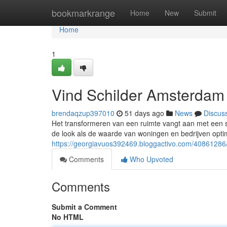
Home
bookmarkrange
Home
New
Submit
Home
1
Vind Schilder Amsterdam 
brendaqzup397010
51 days ago
News
Discus
Het transformeren van een ruimte vangt aan met een sc
de look als de waarde van woningen en bedrijven opti
https://georgiavuos392469.bloggactivo.com/40861286
Comments
Who Upvoted
Comments
Submit a Comment
No HTML