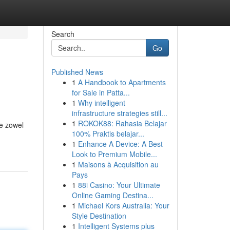
Search
Go
Published News
1
A Handbook to Apartments
for Sale in Patta...
1
Why intelligent
infrastructure strategies still...
1
ROKOK88: Rahasia Belajar
ie zowel
100% Praktis belajar...
1
Enhance A Device: A Best
Look to Premium Mobile...
1
Maisons à Acquisition au
Pays
1
88i Casino: Your Ultimate
Online Gaming Destina...
1
Michael Kors Australia: Your
Style Destination
1
Intelligent Systems plus