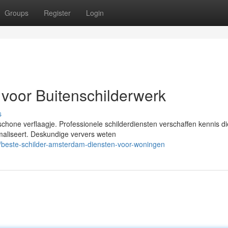
Groups
Register
Login
voor Buitenschilderwerk
s
hone verflaagje. Professionele schilderdiensten verschaffen kennis d
maliseert. Deskundige ververs weten
/beste-schilder-amsterdam-diensten-voor-woningen