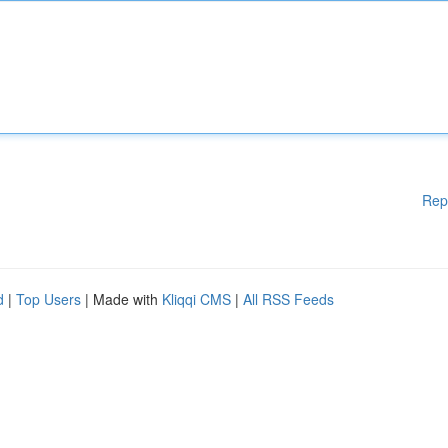
Rep
d
|
Top Users
| Made with
Kliqqi CMS
|
All RSS Feeds