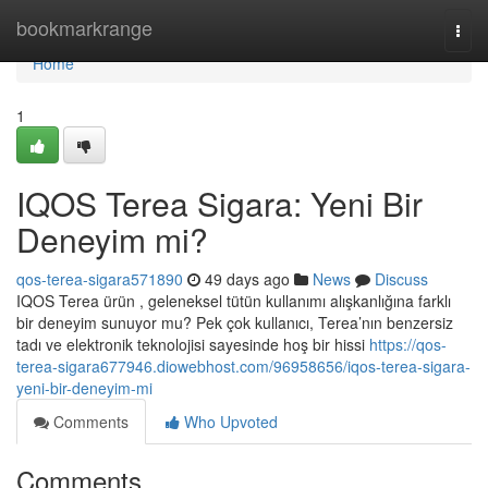
Home
bookmarkrange
Togg
navi
Home
1
IQOS Terea Sigara: Yeni Bir
Deneyim mi?
qos-terea-sigara571890
49 days ago
News
Discuss
IQOS Terea ürün , geleneksel tütün kullanımı alışkanlığına farklı
bir deneyim sunuyor mu? Pek çok kullanıcı, Terea’nın benzersiz
tadı ve elektronik teknolojisi sayesinde hoş bir hissi
https://qos-
terea-sigara677946.diowebhost.com/96958656/iqos-terea-sigara-
yeni-bir-deneyim-mi
Comments
Who Upvoted
Comments