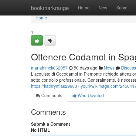
Home
bookmarkrange
Home
New
Submit
Home
1
Ottenere Codamol in Spag
mariahlmxk062057
50 days ago
News
Discuss
L'acquisto di Cocodamol in Piemonte richiede attenzione
sotto controllo professionale. Generalmente, è necess
https://kathrynfias296037.yourkwikimage.com/24504
Comments
Who Upvoted
Comments
Submit a Comment
No HTML