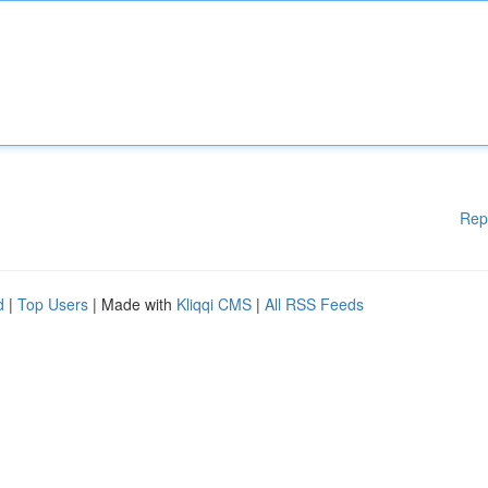
Rep
d
|
Top Users
| Made with
Kliqqi CMS
|
All RSS Feeds