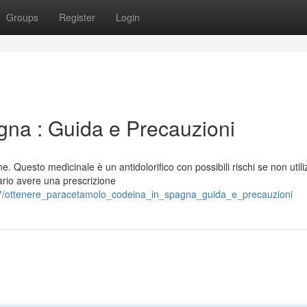
Groups
Register
Login
na : Guida e Precauzioni
. Questo medicinale è un antidolorifico con possibili rischi se non utili
ario avere una prescrizione
17/ottenere_paracetamolo_codeina_in_spagna_guida_e_precauzioni