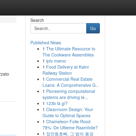
Search
Go
Published News
1
The Ultimate Resource to
The Cookware Assemblies
1
iptv maroc
1
Food Delivery at Katni
Railway Station
zzato
1
Commercial Real Estate
Loans: A Comprehensive G...
1
Pioneering computational
systems are driving te...
1
123b là gì?
1
Cleanroom Design: Your
Guide to Optimal Spaces
1
Chameleon Folie Rood
78%: De Ultieme Raamfolie?
1
장안동호빠, 그 밤의 풍경