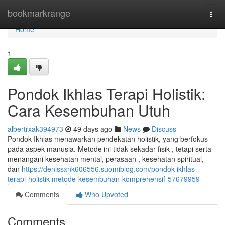
Home
bookmarkrange
Togg
navi
Home
1
Pondok Ikhlas Terapi Holistik:
Cara Kesembuhan Utuh
albertrxak394973
49 days ago
News
Discuss
Pondok Ikhlas menawarkan pendekatan holistik, yang berfokus
pada aspek manusia. Metode ini tidak sekadar fisik , tetapi serta
menangani kesehatan mental, perasaan , kesehatan spiritual,
dan
https://denissxnk606556.suomiblog.com/pondok-ikhlas-
terapi-holistik-metode-kesembuhan-komprehensif-57679959
Comments
Who Upvoted
Comments