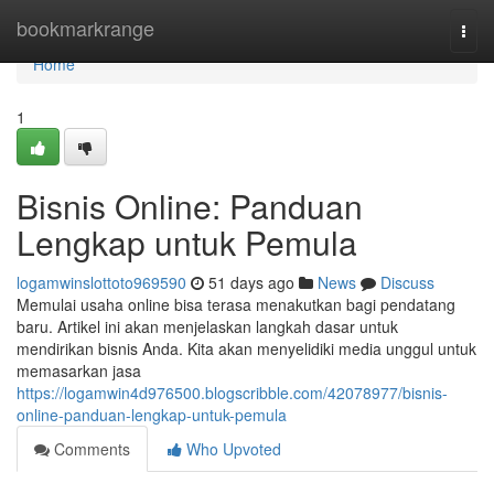
Home
bookmarkrange
Togg
navi
Home
1
Bisnis Online: Panduan
Lengkap untuk Pemula
logamwinslottoto969590
51 days ago
News
Discuss
Memulai usaha online bisa terasa menakutkan bagi pendatang
baru. Artikel ini akan menjelaskan langkah dasar untuk
mendirikan bisnis Anda. Kita akan menyelidiki media unggul untuk
memasarkan jasa
https://logamwin4d976500.blogscribble.com/42078977/bisnis-
online-panduan-lengkap-untuk-pemula
Comments
Who Upvoted