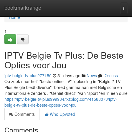
Home
bookmarkrange
Togg
navi
Home
1
IPTV Belgie Tv Plus: De Beste
Opties voor Jou
iptv-belgie-tv-plus277150
51 days ago
News
Discuss
Op zoek naar het" "beste online TV" "oplossing in "Belgie ? TV
Plus Belgie biedt diverse" "breed gamma aan met Belgische en
internationale zenders . "Geniet direct" "van "sport "en in een dure
https://iptv-belgie-tv-plus999934.tkzblog.com/41588073/iptv-
belgie-tv-plus-de-beste-opties-voor-jou
Comments
Who Upvoted
Comments