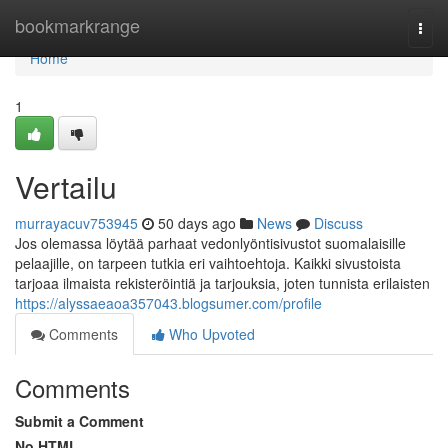
Home
bookmarkrange
Togg
navi
Home
1
Vertailu
murrayacuv753945
50 days ago
News
Discuss
Jos olemassa löytää parhaat vedonlyöntisivustot suomalaisille
pelaajille, on tarpeen tutkia eri vaihtoehtoja. Kaikki sivustoista
tarjoaa ilmaista rekisteröintiä ja tarjouksia, joten tunnista erilaisten
https://alyssaeaoa357043.blogsumer.com/profile
Comments
Who Upvoted
Comments
Submit a Comment
No HTML