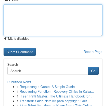
HTML is disabled
Report Page
Search
Go
Published News
1
Requesting a Quote: A Simple Guide
1
Recovering Function : Recovery Clinics in Kalya...
1
{Teen Patti Master: The Ultimate Handbook for...
1
Transferir Saldo Neteller para copyright: Guia ...
1
88m: What You Need to Know About This Online