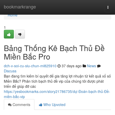
Home
bookmarkrange
Togg
navi
Home
1
Bảng Thống Kê Bạch Thủ Đề
Miền Bắc Pro
dch-v-soi-cu-siu-chun-mi825910
37 days ago
News
Discuss
Bạn đang tìm kiếm bí quyết để gia tăng lợi nhuận từ kết quả xổ số
Miền Bắc? Phân tích bạch thủ đề vip của chúng tôi được phát
triển để giúp đỡ các
https://yesbookmarks.com/story21786735/dự-Đoán-bạch-thủ-Đề-
miền-bắc-vip
Comments
Who Upvoted