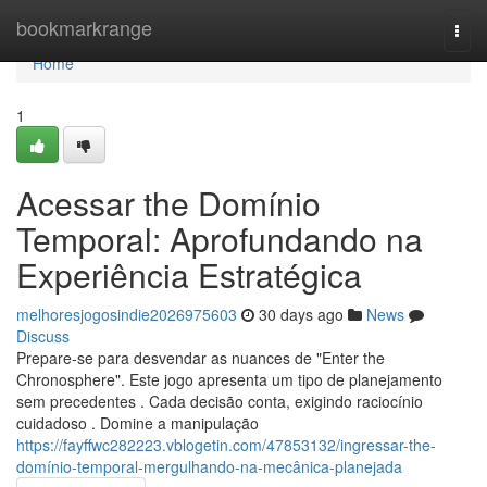
Home
bookmarkrange
Togg
navi
Home
1
Acessar the Domínio
Temporal: Aprofundando na
Experiência Estratégica
melhoresjogosindie2026975603
30 days ago
News
Discuss
Prepare-se para desvendar as nuances de "Enter the
Chronosphere". Este jogo apresenta um tipo de planejamento
sem precedentes . Cada decisão conta, exigindo raciocínio
cuidadoso . Domine a manipulação
https://fayffwc282223.vblogetin.com/47853132/ingressar-the-
domínio-temporal-mergulhando-na-mecânica-planejada