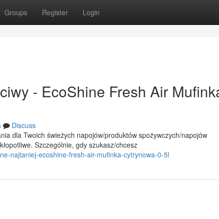
Groups
Register
Login
wy - EcoShine Fresh Air Mufink
s
Discuss
ania dla Twoich świeżych napojów/produktów spożywczych/napojów
opotliwe. Szczególnie, gdy szukasz/chcesz
ne-najtaniej-ecoshine-fresh-air-mufinka-cytrynowa-0-5l