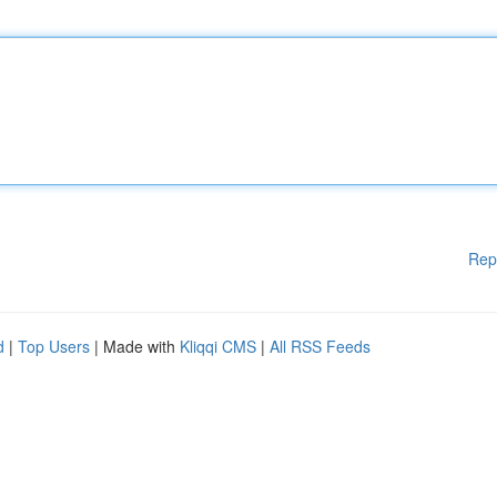
Rep
d
|
Top Users
| Made with
Kliqqi CMS
|
All RSS Feeds