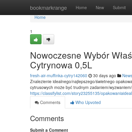
Home
bookmarkrange
Home
New
Submit
Home
1
Nowoczesne Wybór Właści
Cytrynowa 0,5L
fresh-air-muffinka-cytry142060
30 days ago
New
Znalezienie idealnego/najlepszego/świetnego opakow
cytrusowych może być trudnym zadaniem/wyzwaniem/kł
https://classifylist.com/story23255135/opakowaniaideal
Comments
Who Upvoted
Comments
Submit a Comment