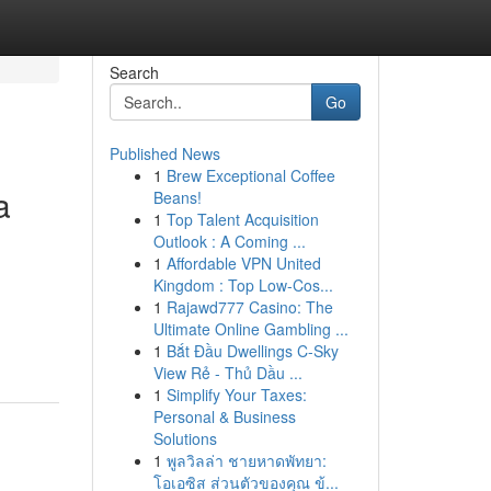
Search
Go
Published News
1
Brew Exceptional Coffee
a
Beans!
1
Top Talent Acquisition
Outlook : A Coming ...
1
Affordable VPN United
Kingdom : Top Low-Cos...
1
Rajawd777 Casino: The
Ultimate Online Gambling ...
1
Bắt Đầu Dwellings C-Sky
View Rẻ - Thủ Dầu ...
1
Simplify Your Taxes:
Personal & Business
Solutions
1
พูลวิลล่า ชายหาดพัทยา:
โอเอซิส ส่วนตัวของคุณ ข้...