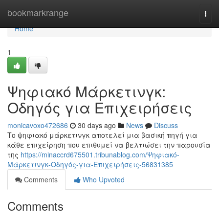
Home
bookmarkrange
Togg
navi
Home
1
Ψηφιακό Μάρκετινγκ:
Οδηγός για Επιχειρήσεις
monicavoxo472686
30 days ago
News
Discuss
Το ψηφιακό μάρκετινγκ αποτελεί μια βασική πηγή για
κάθε επιχείρηση που επιθυμεί να βελτιώσει την παρουσία
της
https://minaccrd675501.tribunablog.com/Ψηφιακό-
Μάρκετινγκ-Οδηγός-για-Επιχειρήσεις-56831385
Comments
Who Upvoted
Comments