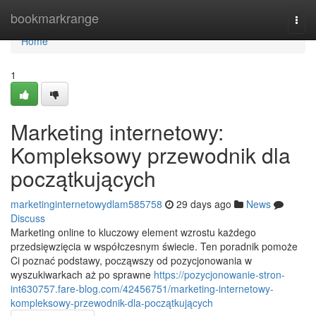
Home
bookmarkrange
Togg
navi
Home
1
Marketing internetowy:
Kompleksowy przewodnik dla
początkujących
marketinginternetowydlam585758
29 days ago
News
Discuss
Marketing online to kluczowy element wzrostu każdego
przedsięwzięcia w współczesnym świecie. Ten poradnik pomoże
Ci poznać podstawy, począwszy od pozycjonowania w
wyszukiwarkach aż po sprawne
https://pozycjonowanie-stron-
int630757.fare-blog.com/42456751/marketing-internetowy-
kompleksowy-przewodnik-dla-początkujących