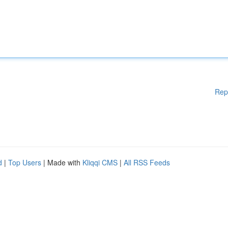
Rep
d
|
Top Users
| Made with
Kliqqi CMS
|
All RSS Feeds