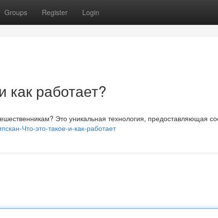
Groups
Register
Login
 и как работает?
путешественникам? Это уникальная технология, предоставляющая с
ипскан-Что-это-такое-и-как-работает