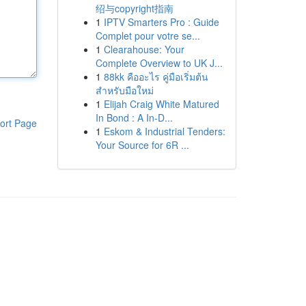
绍与copyright指南
1
IPTV Smarters Pro : Guide
Complet pour votre se...
1
Clearahouse: Your
Complete Overview to UK J...
1
88kk คืออะไร คู่มือเริ่มต้น
สำหรับมือใหม่
1
Elijah Craig White Matured
In Bond : A In-D...
ort Page
1
Eskom & Industrial Tenders:
Your Source for 6R ...