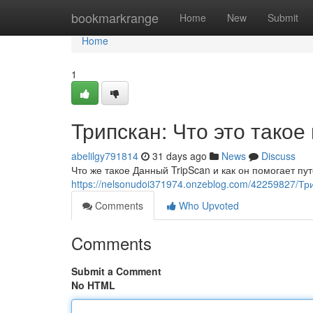
Home
bookmarkrange
Home
New
Submit
Home
1
Трипскан: Что это такое
abelilgy791814
31 days ago
News
Discuss
Что же такое Данный TripScan и как он помогает 
https://nelsonudoi371974.onzeblog.com/42259827/Тр
Comments
Who Upvoted
Comments
Submit a Comment
No HTML