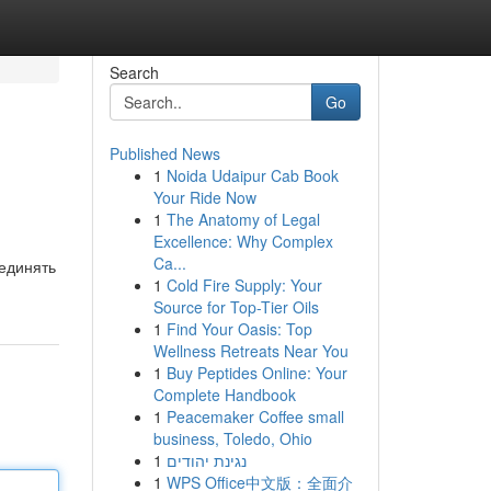
Search
Go
Published News
1
Noida Udaipur Cab Book
Your Ride Now
1
The Anatomy of Legal
Excellence: Why Complex
Ca...
оединять
1
Cold Fire Supply: Your
Source for Top-Tier Oils
1
Find Your Oasis: Top
Wellness Retreats Near You
1
Buy Peptides Online: Your
Complete Handbook
1
Peacemaker Coffee small
business, Toledo, Ohio
1
נגינת יהודים
1
WPS Office中文版：全面介