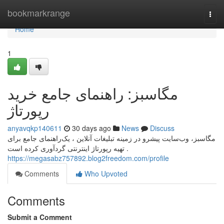
Home
bookmarkrange
Togg
navi
Home
1
مگاسبز: راهنمای جامع خرید
رپورتاژ
anyavqkp140611
30 days ago
News
Discuss
مگاسبز، وب‌سایت پیشرو در زمینه تبلیغات آنلاین ، یک‌راهنمای جامع برای
تهیه رپورتاژ اینترنتی گردآوری کرده است .
https://megasabz757892.blog2freedom.com/profile
Comments
Who Upvoted
Comments
Submit a Comment